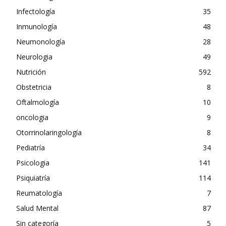
Infectología
35
Inmunología
48
Neumonología
28
Neurologia
49
Nutrición
592
Obstetricia
8
Oftalmología
10
oncologia
9
Otorrinolaringología
8
Pediatría
34
Psicologia
141
Psiquiatría
114
Reumatología
7
Salud Mental
87
Sin categoría
5