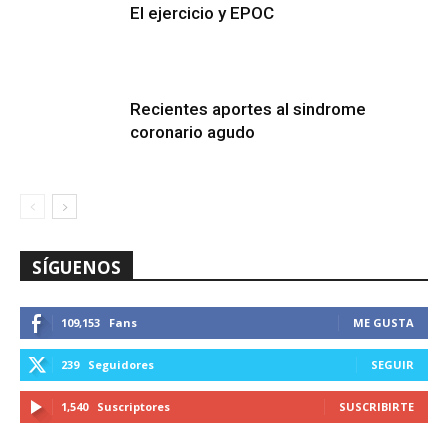
El ejercicio y EPOC
Recientes aportes al sindrome
coronario agudo
SÍGUENOS
109,153
Fans
ME GUSTA
239
Seguidores
SEGUIR
1,540
Suscriptores
SUSCRIBIRTE