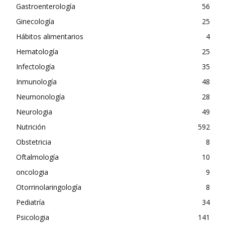
Gastroenterología
56
Ginecología
25
Hábitos alimentarios
4
Hematología
25
Infectología
35
Inmunología
48
Neumonología
28
Neurologia
49
Nutrición
592
Obstetricia
8
Oftalmología
10
oncologia
9
Otorrinolaringología
8
Pediatría
34
Psicologia
141