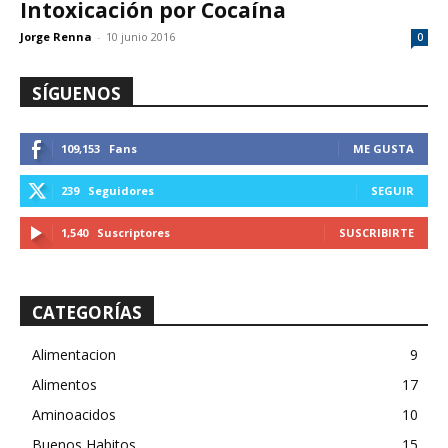
Intoxicación por Cocaína
Jorge Renna
-
10 junio 2016
0
SÍGUENOS
109,153
Fans
ME GUSTA
239
Seguidores
SEGUIR
1,540
Suscriptores
SUSCRIBIRTE
CATEGORÍAS
Alimentacion
9
Alimentos
17
Aminoacidos
10
Buenos Habitos
15