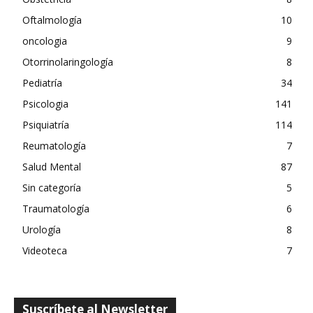
Oftalmología
10
oncologia
9
Otorrinolaringología
8
Pediatría
34
Psicologia
141
Psiquiatría
114
Reumatología
7
Salud Mental
87
Sin categoría
5
Traumatología
6
Urología
8
Videoteca
7
Suscríbete al Newsletter