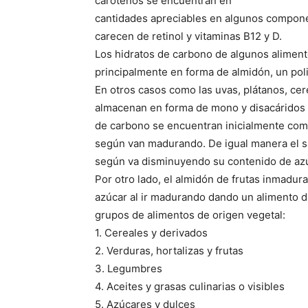
carotenos se encuentran en
cantidades apreciables en algunos compone
carecen de retinol y vitaminas B12 y D.
Los hidratos de carbono de algunos alimentos
principalmente en forma de almidón, un pol
En otros casos como las uvas, plátanos, ce
almacenan en forma de mono y disacáridos o
de carbono se encuentran inicialmente co
según van madurando. De igual manera el sa
según va disminuyendo su contenido de azú
Por otro lado, el almidón de frutas inmadu
azúcar al ir madurando dando un alimento du
grupos de alimentos de origen vegetal:
1. Cereales y derivados
2. Verduras, hortalizas y frutas
3. Legumbres
4. Aceites y grasas culinarias o visibles
5. Azúcares y dulces