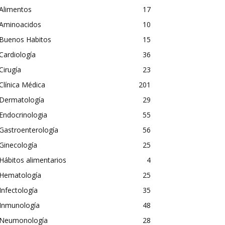
Alimentos
17
Aminoacidos
10
Buenos Habitos
15
Cardiología
36
Cirugía
23
Clínica Médica
201
Dermatología
29
Endocrinologia
55
Gastroenterología
56
Ginecología
25
Hábitos alimentarios
4
Hematología
25
Infectología
35
Inmunología
48
Neumonología
28