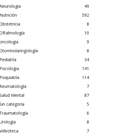
Neurologia
49
Nutrición
592
Obstetricia
8
Oftalmología
10
oncologia
9
Otorrinolaringología
8
Pediatría
34
Psicologia
141
Psiquiatría
114
Reumatología
7
Salud Mental
87
Sin categoría
5
Traumatología
6
Urología
8
Videoteca
7