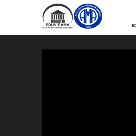
Eduvirama
E