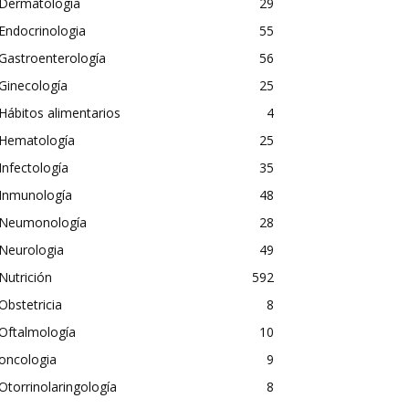
Dermatología
29
Endocrinologia
55
Gastroenterología
56
Ginecología
25
Hábitos alimentarios
4
Hematología
25
Infectología
35
Inmunología
48
Neumonología
28
Neurologia
49
Nutrición
592
Obstetricia
8
Oftalmología
10
oncologia
9
Otorrinolaringología
8