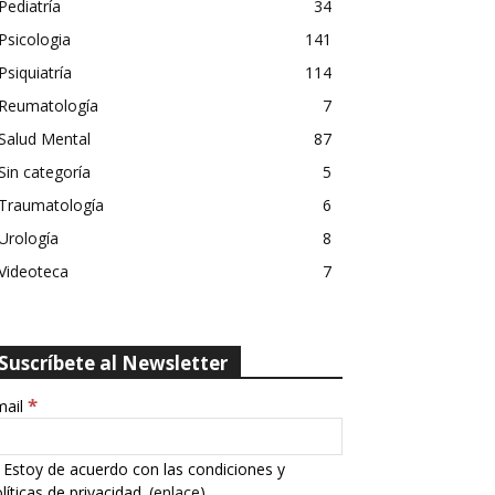
Pediatría
34
Psicologia
141
Psiquiatría
114
Reumatología
7
Salud Mental
87
Sin categoría
5
Traumatología
6
Urología
8
Videoteca
7
Suscríbete al Newsletter
*
mail
Estoy de acuerdo con las condiciones y
líticas de privacidad. (
enlace
)