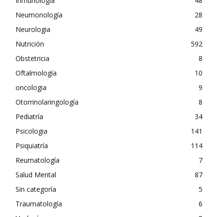
Inmunología
48
Neumonología
28
Neurologia
49
Nutrición
592
Obstetricia
8
Oftalmología
10
oncologia
9
Otorrinolaringología
8
Pediatría
34
Psicologia
141
Psiquiatría
114
Reumatología
7
Salud Mental
87
Sin categoría
5
Traumatología
6