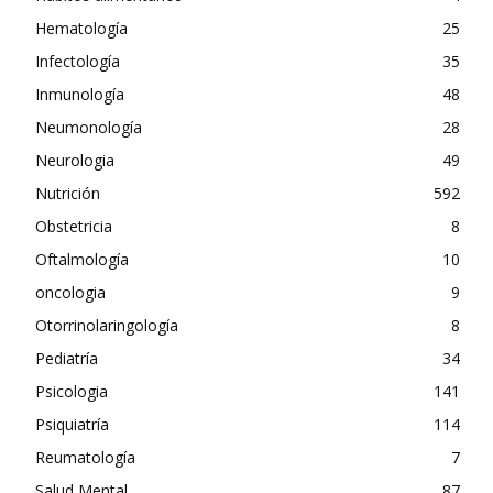
Hematología
25
Infectología
35
Inmunología
48
Neumonología
28
Neurologia
49
Nutrición
592
Obstetricia
8
Oftalmología
10
oncologia
9
Otorrinolaringología
8
Pediatría
34
Psicologia
141
Psiquiatría
114
Reumatología
7
Salud Mental
87