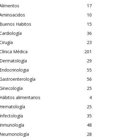
Alimentos
17
Aminoacidos
10
Buenos Habitos
15
Cardiología
36
Cirugía
23
Clínica Médica
201
Dermatología
29
Endocrinologia
55
Gastroenterología
56
Ginecología
25
Hábitos alimentarios
4
Hematología
25
Infectología
35
Inmunología
48
Neumonología
28