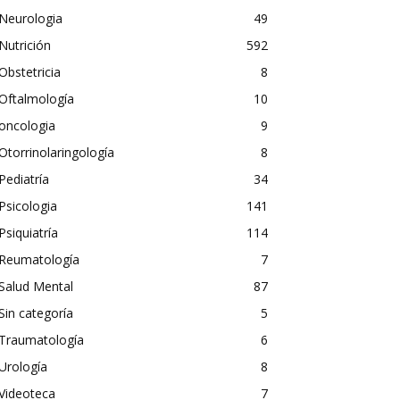
Neurologia
49
Nutrición
592
Obstetricia
8
Oftalmología
10
oncologia
9
Otorrinolaringología
8
Pediatría
34
Psicologia
141
Psiquiatría
114
Reumatología
7
Salud Mental
87
Sin categoría
5
Traumatología
6
Urología
8
Videoteca
7