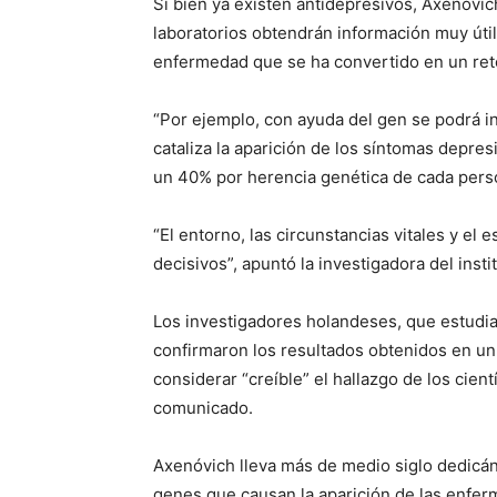
Si bien ya existen antidepresivos, Axenóvic
laboratorios obtendrán información muy úti
enfermedad que se ha convertido en un reto
“Por ejemplo, con ayuda del gen se podrá 
cataliza la aparición de los síntomas depre
un 40% por herencia genética de cada pers
“El entorno, las circunstancias vitales y el
decisivos”, apuntó la investigadora del ins
Los investigadores holandeses, que estudia
confirmaron los resultados obtenidos en u
considerar “creíble” el hallazgo de los cien
comunicado.
Axenóvich lleva más de medio siglo dedicándo
genes que causan la aparición de las enf