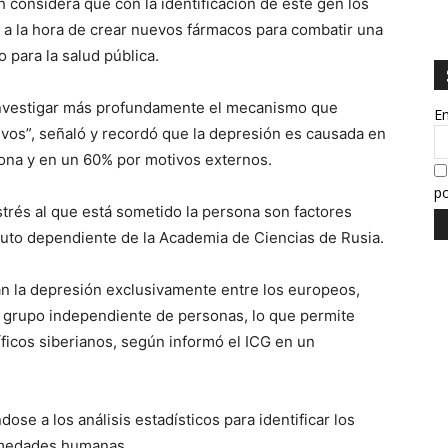
h considera que con la identificación de este gen los
l a la hora de crear nuevos fármacos para combatir una
 para la salud pública.
investigar más profundamente el mecanismo que
E
sivos”, señaló y recordó que la depresión es causada en
ona y en un 60% por motivos externos.
po
 estrés al que está sometido la persona son factores
tituto dependiente de la Academia de Ciencias de Rusia.
n la depresión exclusivamente entre los europeos,
n grupo independiente de personas, lo que permite
tíficos siberianos, según informó el ICG en un
se a los análisis estadísticos para identificar los
ermedades humanas.