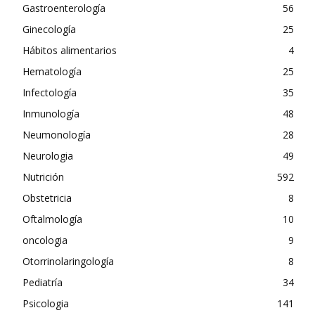
Gastroenterología
56
Ginecología
25
Hábitos alimentarios
4
Hematología
25
Infectología
35
Inmunología
48
Neumonología
28
Neurologia
49
Nutrición
592
Obstetricia
8
Oftalmología
10
oncologia
9
Otorrinolaringología
8
Pediatría
34
Psicologia
141