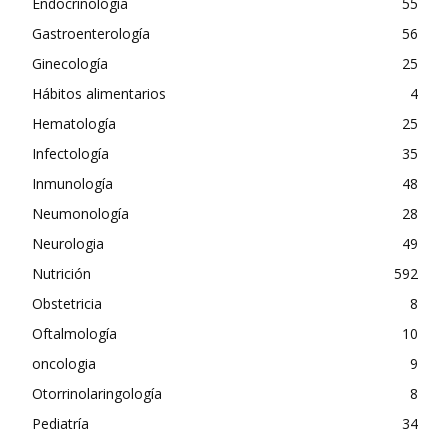
Endocrinologia
55
Gastroenterología
56
Ginecología
25
Hábitos alimentarios
4
Hematología
25
Infectología
35
Inmunología
48
Neumonología
28
Neurologia
49
Nutrición
592
Obstetricia
8
Oftalmología
10
oncologia
9
Otorrinolaringología
8
Pediatría
34