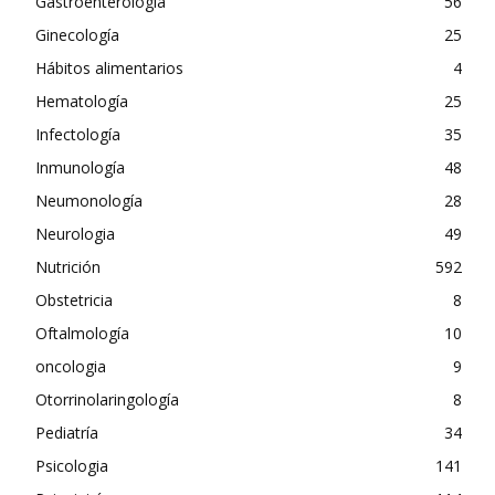
Gastroenterología
56
Ginecología
25
Hábitos alimentarios
4
Hematología
25
Infectología
35
Inmunología
48
Neumonología
28
Neurologia
49
Nutrición
592
Obstetricia
8
Oftalmología
10
oncologia
9
Otorrinolaringología
8
Pediatría
34
Psicologia
141