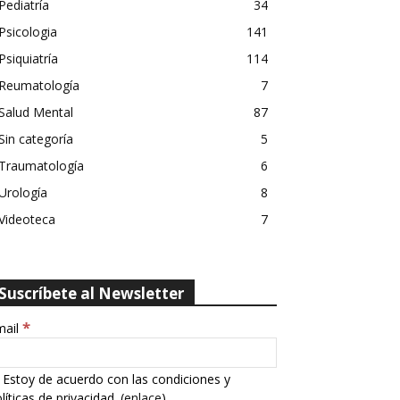
Pediatría
34
Psicologia
141
Psiquiatría
114
Reumatología
7
Salud Mental
87
Sin categoría
5
Traumatología
6
Urología
8
Videoteca
7
Suscríbete al Newsletter
*
mail
Estoy de acuerdo con las condiciones y
líticas de privacidad. (
enlace
)