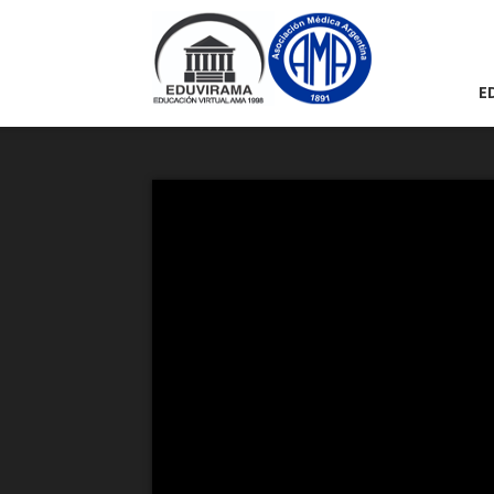
Eduvirama
E