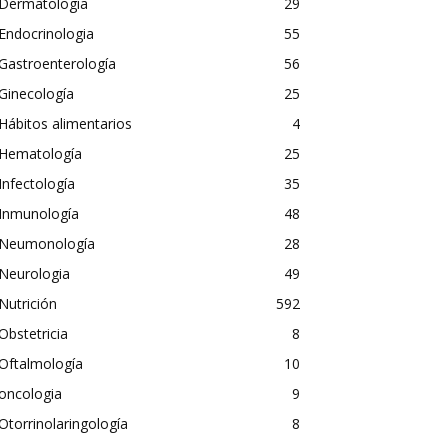
Dermatología
29
Endocrinologia
55
Gastroenterología
56
Ginecología
25
Hábitos alimentarios
4
Hematología
25
Infectología
35
Inmunología
48
Neumonología
28
Neurologia
49
Nutrición
592
Obstetricia
8
Oftalmología
10
oncologia
9
Otorrinolaringología
8