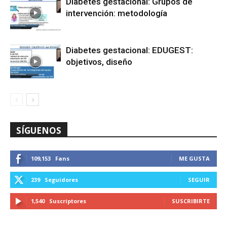
Diabetes gestacional: Grupos de
intervención: metodología
Diabetes gestacional: EDUGEST:
objetivos, diseño
SÍGUENOS
109,153
Fans
ME GUSTA
239
Seguidores
SEGUIR
1,540
Suscriptores
SUSCRIBIRTE