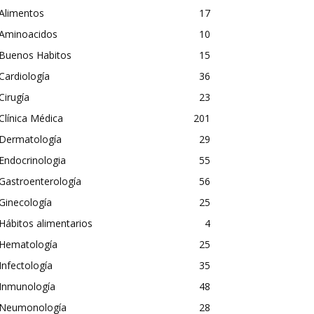
Alimentos
17
Aminoacidos
10
Buenos Habitos
15
Cardiología
36
Cirugía
23
Clínica Médica
201
Dermatología
29
Endocrinologia
55
Gastroenterología
56
Ginecología
25
Hábitos alimentarios
4
Hematología
25
Infectología
35
Inmunología
48
Neumonología
28