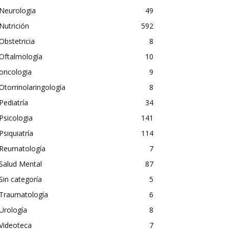
Neurologia
49
Nutrición
592
Obstetricia
8
Oftalmología
10
oncologia
9
Otorrinolaringología
8
Pediatría
34
Psicologia
141
Psiquiatría
114
Reumatología
7
Salud Mental
87
Sin categoría
5
Traumatología
6
Urología
8
Videoteca
7