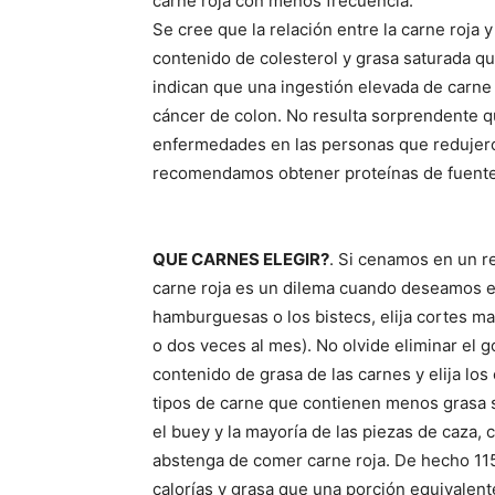
carne roja con menos frecuencia.
Se cree que la relación entre la carne roja 
contenido de colesterol y grasa saturada qu
indican que una ingestión elevada de carn
cáncer de colon. No resulta sorprendente q
enfermedades en las personas que redujero
recomendamos obtener proteínas de fuente
QUE CARNES ELEGIR?
. Si cenamos en un r
carne roja es un dilema cuando deseamos evit
hamburguesas o los bistecs, elija cortes ma
o dos veces al mes). No olvide eliminar el go
contenido de grasa de las carnes y elija lo
tipos de carne que contienen menos grasa so
el buey y la mayoría de las piezas de caza, 
abstenga de comer carne roja. De hecho 1
calorías y grasa que una porción equivalent