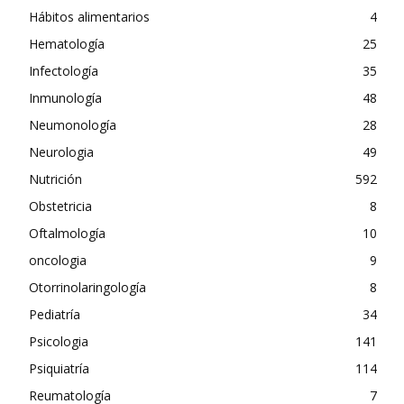
Hábitos alimentarios
4
Hematología
25
Infectología
35
Inmunología
48
Neumonología
28
Neurologia
49
Nutrición
592
Obstetricia
8
Oftalmología
10
oncologia
9
Otorrinolaringología
8
Pediatría
34
Psicologia
141
Psiquiatría
114
Reumatología
7