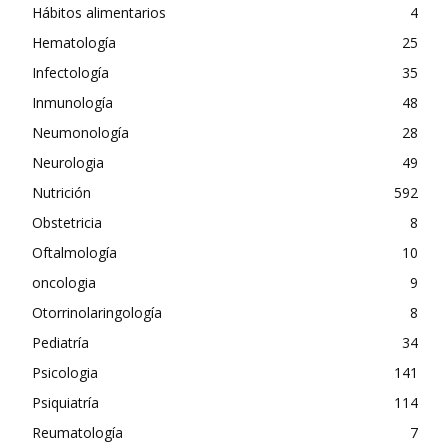
Hábitos alimentarios
4
Hematología
25
Infectología
35
Inmunología
48
Neumonología
28
Neurologia
49
Nutrición
592
Obstetricia
8
Oftalmología
10
oncologia
9
Otorrinolaringología
8
Pediatría
34
Psicologia
141
Psiquiatría
114
Reumatología
7