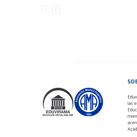
SO
Eduv
las 
Educ
miem
acer
Acad