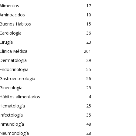
Alimentos
17
Aminoacidos
10
Buenos Habitos
15
Cardiología
36
Cirugía
23
Clínica Médica
201
Dermatología
29
Endocrinologia
55
Gastroenterología
56
Ginecología
25
Hábitos alimentarios
4
Hematología
25
Infectología
35
Inmunología
48
Neumonología
28